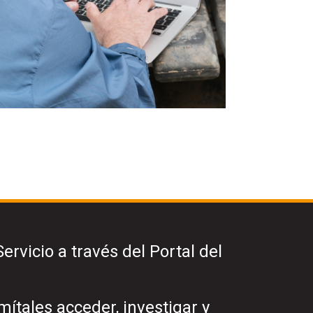
rvicio a través del Portal del
ítales acceder, investigar y