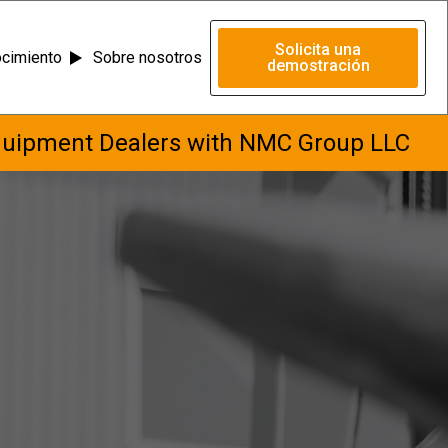
Solicita una
ocimiento
Sobre nosotros
demostración
quipment Dealers with NMC Group LLC