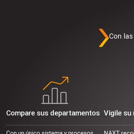
Con las
Compare sus departamentos
Vigile su
Con un único sistema y procesos
NAXT recop