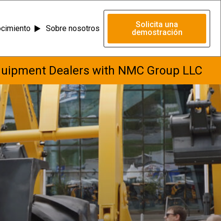
Solicita una
ocimiento
Sobre nosotros
demostración
quipment Dealers with NMC Group LLC