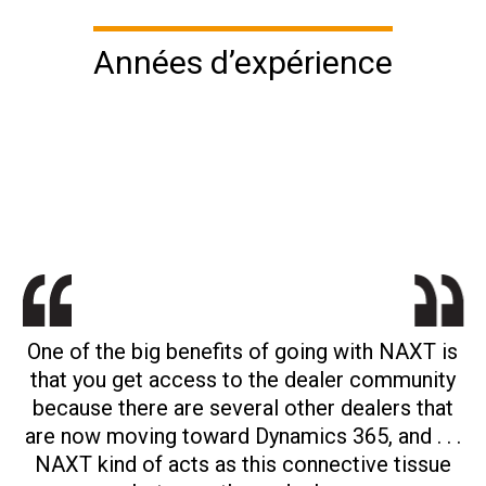
Années d’expérience
I think it’s fair to say that we still have a touch
One of the big benefits of going with NAXT is
We were looking for a more modern
that you get access to the dealer community
of silos that’s there, but this solution (NAXT)
landscape, easier to adapt to, but also more
because there are several other dealers that
has maybe made us more aware of them.
flexible in this ever-changing and fast-
are now moving toward Dynamics 365, and . . .
changing world so that we could keep pace
NAXT kind of acts as this connective tissue
with what’s happening around us.