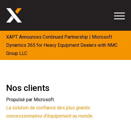
Aller
au
contenu
XAPT Announces Continued Partnership | Microsoft
Dynamics 365 for Heavy Equipment Dealers with NMC
Group LLC
Nos clients
Propulsé par Microsoft.
La solution de confiance des plus grands
concessionnaires d’équipement au monde.