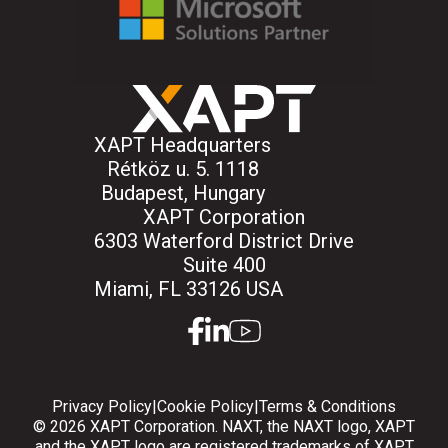
XAPT Headquarters
Rétköz u. 5. 1118
Budapest, Hungary
XAPT Corporation
6303 Waterford District Drive
Suite 400
Miami, FL 33126 USA
facebook
linkedin
youtube
Privacy Policy
|
Cookie Policy
|
Terms & Conditions
© 2026 XAPT Corporation. NAXT, the NAXT logo, XAPT
and the XAPT logo are registered trademarks of XAPT