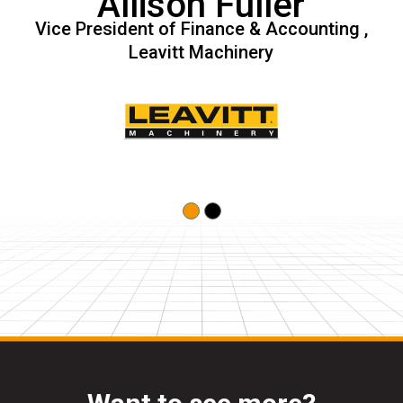
Allison Fuller
Dennis Lim A Po
Vice President of Finance & Accounting ,
President , Surmac
Leavitt Machinery