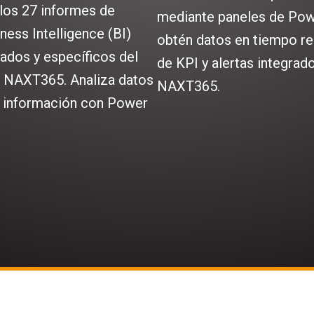
los 27 informes de
mediante paneles de Pow
ess Intelligence (BI)
obtén datos en tiempo rea
ados y específicos del
de KPI y alertas integrad
a NAXT365. Analiza datos
NAXT365.
 información con Power